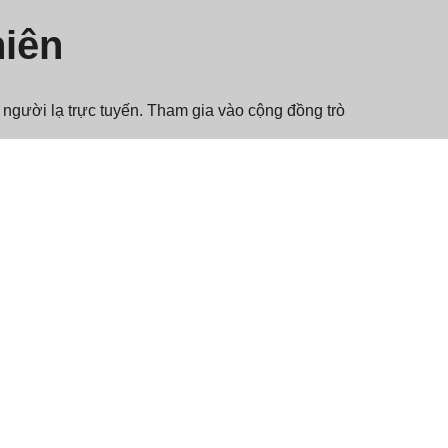
hiên
người lạ trực tuyến. Tham gia vào cộng đồng trò
rên toàn thế giới để có những cuộc trò chuyện
ạn, vì bạn không bao giờ biết ai sẽ xuất hiện
 trò chuyện với những người đến từ các nền văn