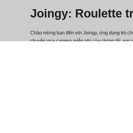
Joingy: Roulette 
Chào mừng bạn đến với Joingy, ứng dụng trò chu
chuyện qua camera miễn phí của chúng tôi, nơi 
Joingy là gì?
Joingy, một trang web roulette trò chuyện video 
năng động và tự phát. Môi trường sôi động này m
trên màn hình của mình tiếp theo. Chỉ với một c
hóa hoàn toàn khác nhau hoặc có quan điểm kh
Tại sao bạn nên chọn