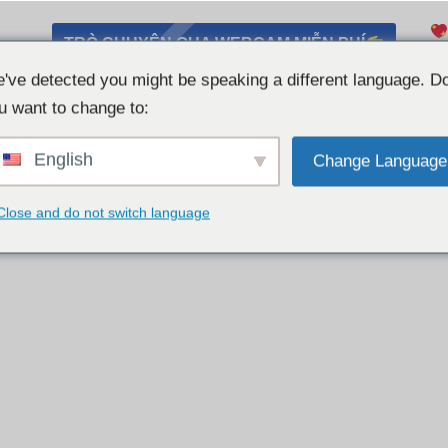
TRÒ CHUYỆN QUA WEBCAM MIỄN PHÍ
Nó
've detected you might be speaking a different language. D
u want to change to:
English
Change Language
Close and do not switch language