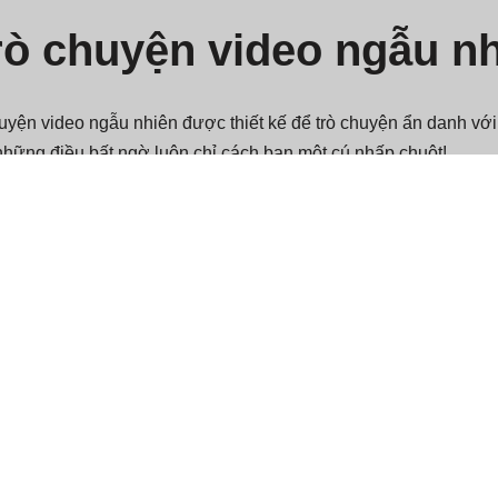
trò chuyện video ngẫu n
yện video ngẫu nhiên được thiết kế để trò chuyện ẩn danh với 
những điều bất ngờ luôn chỉ cách bạn một cú nhấp chuột!
ngẫu nhiên, cung cấp một nền tảng thú vị liên kết các cá nhân t
ang lại sự phấn khích cho các tương tác xã hội hàng ngày của b
ú nhấp chuột, người dùng có thể dễ dàng tham gia vào các cuộc
ác nhau.
 Joingy?