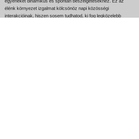
egyéneket dinamikus és spontán beszélgetésekhez. Ez az
élénk környezet izgalmat kölcsönöz napi közösségi
interakcióinak, hiszen sosem tudhatod, ki fog legközelebb
megjelenni a képernyőn. Egyetlen kattintással a felhasználók
könnyedén beszélgetésbe keveredhetnek olyan emberekkel,
akik teljesen eltérő kulturális hátterűek vagy eltérő nézőpontúak.
Miért érdemes az Joingy-t
választani?
Az Joingy egyedülálló névtelen videocsevegési funkciójával
tűnik ki, amely lehetővé teszi a felhasználók számára, hogy a
magánéletük megőrzése mellett világszerte kapcsolatba
lépjenek másokkal. A felhasználói titoktartásra összpontosítva
az Joingy biztonságos és barátságos környezetet ápol a nyílt
kifejezéshez. A videocsevegést kiegészítve az Joingy
szöveges chat-lehetőséget is biztosít, amely alkalmas azoknak,
akik előnyben részesítik az írásbeli kommunikációt, vagy nem