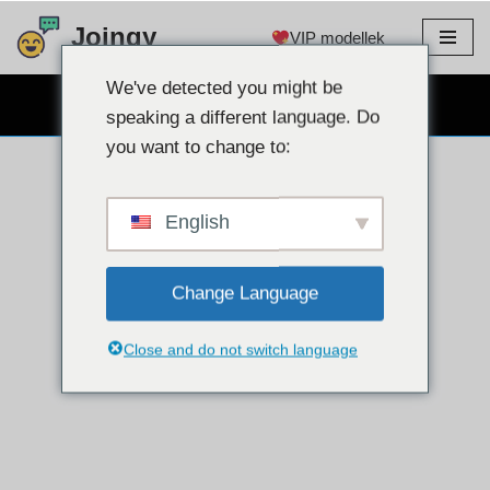
Joingy
VIP modellek
Ugrás
a
We've detected you might be
INGYENES WEBKAMERÁS CHAT
tartalomra
speaking a different language. Do
you want to change to:
English
Change Language
Close and do not switch language