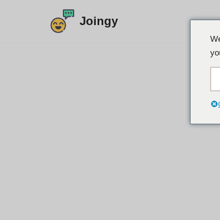
Joingy
Laktawan
We
sa
yo
nilalaman