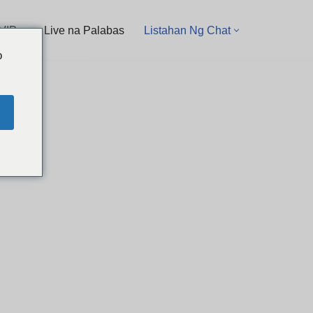
VIP mga Live na Palabas
Listahan Ng Chat
o