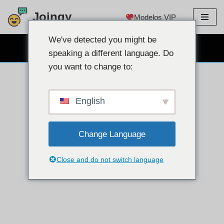
Joingy
Modelos VIP
Pular
para
We've detected you might be
BATE-PAPO COM WEBCAM GRÁTIS
o
speaking a different language. Do
conteúdo
you want to change to:
English
Change Language
Close and do not switch language